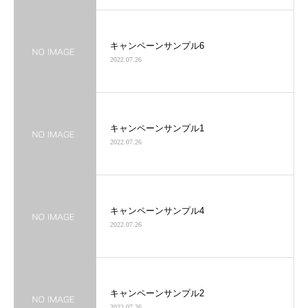
キャンペーンサンプル6
2022.07.26
キャンペーンサンプル1
2022.07.26
キャンペーンサンプル4
2022.07.26
キャンペーンサンプル2
2022.07.26