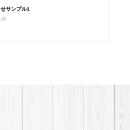
せサンプル1
.26